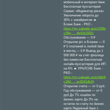
мобильный и интернет-банк
Бесплатная бухгалтерия
Сервис «Индикатор риска»
Увеличение оборота до
30% с эквайрингом 🔥
Бланк Банк - РКО -
https://my.saleads.pro/s/53fbc0
c18e- … 4e41b1582c
Обслуживание — 0 ₽
Открытие р/с в Бланке — 0
₽ 5 платежей в любой банк
в месяц — 0 ₽ Вывод до 1
500 000 ₽ на счёт физлица
без комиссии Бесплатная
онлайн-бухгалтерия для ИП
на 6% 🔥 УРАЛСИБ Банк -
РКО -
https://my.saleads.pro/s/bbf4faa
c18d- … ec8241db19
Открытие счета — от 0 руб.
Год обслуживания — от 0
руб До 7% кэшбэк по
бизнес карте До 3% на
остаток по счету по бизнес
карте Надежный банк с