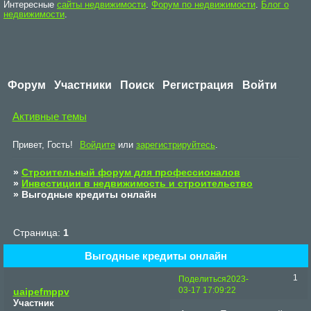
Интересные
сайты недвижимости
.
Форум по недвижимости
.
Блог о
недвижимости
.
Форум
Участники
Поиск
Регистрация
Войти
Активные темы
Привет, Гость!
Войдите
или
зарегистрируйтесь
.
»
Строительный форум для профессионалов
»
Инвестиции в недвижимость и строительство
»
Выгодные кредиты онлайн
Страница:
1
Выгодные кредиты онлайн
1
Поделиться
2023-
03-17 17:09:22
uaipefmppv
Участник