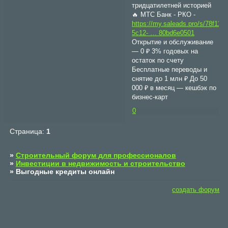
тридцатилетней историей
🔥 МТС Банк - РКО -
https://my.saleads.pro/s/78f1100
5c12- … 80bd6e0501
Открытие и обслуживание
— 0 ₽ 3% годовых на
остаток по счету
Бесплатные переводы и
снятие до 1 млн ₽ До 50
000 ₽ в месяц — кешбэк по
бизнес-карт
0
Страница:
1
»
Строительный форум для профессионалов
»
Инвестиции в недвижимость и строительство
»
Выгодные кредиты онлайн
создать форум