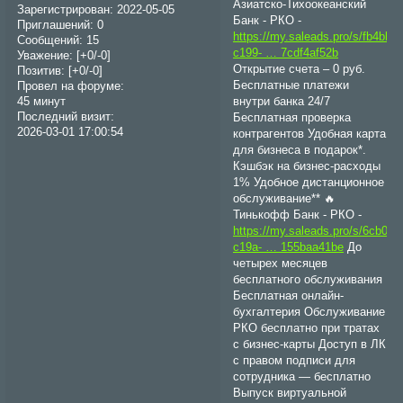
Азиатско-Тихоокеанский
Зарегистрирован
: 2022-05-05
Банк - РКО -
Приглашений:
0
https://my.saleads.pro/s/fb4bba
Сообщений:
15
c199- … 7cdf4af52b
Уважение:
[+0/-0]
Открытие счета – 0 руб.
Позитив:
[+0/-0]
Бесплатные платежи
Провел на форуме:
внутри банка 24/7
45 минут
Последний визит:
Бесплатная проверка
2026-03-01 17:00:54
контрагентов Удобная карта
для бизнеса в подарок*.
Кэшбэк на бизнес-расходы
1% Удобное дистанционное
обслуживание** 🔥
Тинькофф Банк - РКО -
https://my.saleads.pro/s/6cb0aa
c19a- … 155baa41be
До
четырех месяцев
бесплатного обслуживания
Бесплатная онлайн-
бухгалтерия Обслуживание
РКО бесплатно при тратах
с бизнес-карты Доступ в ЛК
с правом подписи для
сотрудника — бесплатно
Выпуск виртуальной