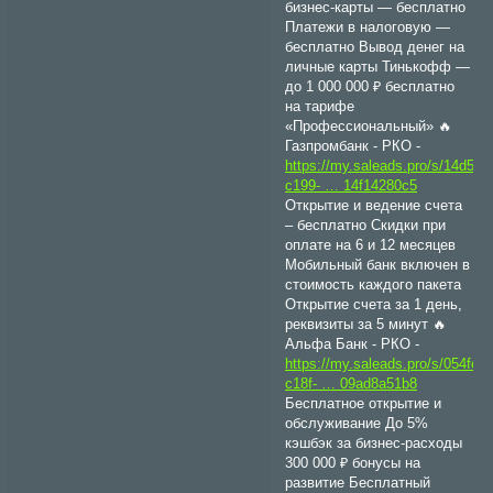
бизнес-карты — бесплатно
Платежи в налоговую —
бесплатно Вывод денег на
личные карты Тинькофф —
до 1 000 000 ₽ бесплатно
на тарифе
«Профессиональный» 🔥
Газпромбанк - РКО -
https://my.saleads.pro/s/14d5f7
c199- … 14f14280c5
Открытие и ведение счета
– бесплатно Скидки при
оплате на 6 и 12 месяцев
Мобильный банк включен в
стоимость каждого пакета
Oткрытие счета за 1 день,
реквизиты за 5 минут 🔥
Альфа Банк - РКО -
https://my.saleads.pro/s/054fc8
c18f- … 09ad8a51b8
Бесплатное открытие и
обслуживание До 5%
кэшбэк за бизнес-расходы
300 000 ₽ бонусы на
развитие Бесплатный