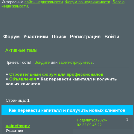
Интересные
сайты недвижимости
.
Форум по недвижимости
.
Блог о
недвижимости
.
Форум
Участники
Поиск
Регистрация
Войти
Активные темы
Привет, Гость!
Войдите
или
зарегистрируйтесь
.
»
Строительный форум для профессионалов
»
Объявления
»
Как перевести капиталл и получить
новых клиентов
Страница:
1
Как перевести капиталл и получить новых клиентов
1
Поделиться
2024-
02-22 09:45:22
uaipefmppv
Участник