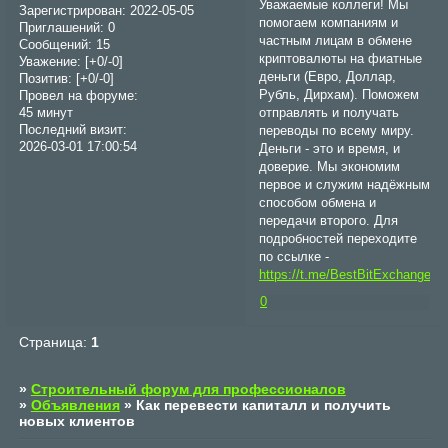
Уважаемые коллеги! Мы
Зарегистрирован
: 2022-05-05
помогаем компаниям и
Приглашений:
0
частным лицам в обмене
Сообщений:
15
криптовалюты на фиатные
Уважение:
[+0/-0]
деньги (Евро, Доллар,
Позитив:
[+0/-0]
Рубль, Дирхам). Поможем
Провел на форуме:
отправлять и получать
45 минут
Последний визит:
переводы по всему миру.
2026-03-01 17:00:54
Деньги - это и время, и
доверие. Мы экономим
первое и служим надёжным
способом обмена и
передачи второго. Для
подробностей переходите
по ссылке -
https://t.me/BestBitExchange_b
0
Страница:
1
»
Строительный форум для профессионалов
»
Объявления
»
Как перевести капиталл и получить
новых клиентов